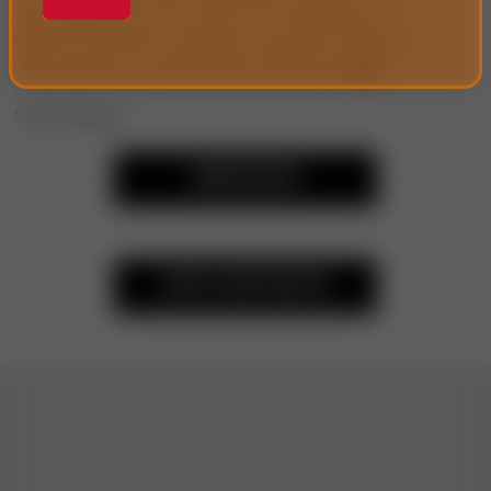
Server geschickt. Wir werden Ihre Angaben zur
Beantwortung Ihrer Anfrage verwenden. Weitere
Informationen zum Datenschutz finden Sie
hier
.
* Pflichtfelder
ABSENDEN
ZUR STARTSEITE