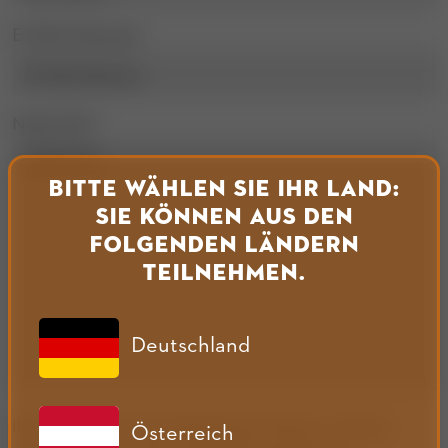
E-Mail-Adresse*
Nachricht*
Bitte wählen Sie Ihr Land:
Sie können aus den
folgenden Ländern
teilnehmen.
Deutschland
Ihre Anfrage wird verschlüsselt per https an unseren
Österreich